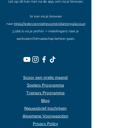
Let op; dit kan niet via de app, wel via je browser.
Je kan via je browser
naar
https://leden.tennistheworld.nl/settings/accoun
t
(dat is via je profiel -> instellingen) naar je
aankopen/lidmaatschap beheer gaan.
Scoor een gratis maand
Spelers Programma
Trainers Programma
Blog
Nieuwsbrief inschrijven
Algemene Voorwaarden
Privacy Policy