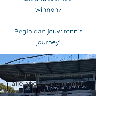
winnen?
Begin dan jouw tennis
journey!
Wil je de schema's en
alle andere trainingen
uit het
PROgressie-
PROgramma liever
eerst voor 14 dagen
uitproberen?