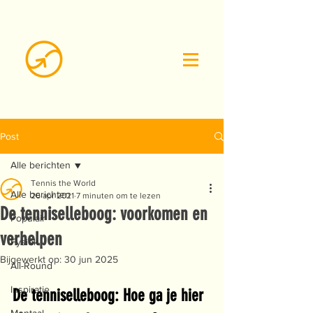
Post
Alle berichten
Tennis the World
Alle berichten
26 apr 2021
7 minuten om te lezen
De tenniselleboog: voorkomen en
Populair
verhelpen
Fysiek
Bijgewerkt op:
30 jun 2025
All-Round
Inspiratie
De tenniselleboog: Hoe ga je hier 