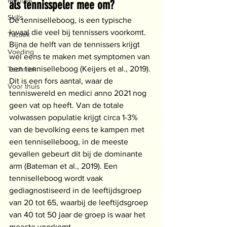
Mentaal
als tennisspeler mee om?
Skills
De tenniselleboog, is een typische 
kwaal die veel bij tennissers voorkomt. 
Tactiek
Bijna de helft van de tennissers krijgt 
Voeding
wel eens te maken met symptomen van 
een tenniselleboog (Keijers et al., 2019). 
Techniek
Dit is een fors aantal, waar de 
Voor thuis
tenniswereld en medici anno 2021 nog 
geen vat op heeft. Van de totale 
volwassen populatie krijgt circa 1-3% 
van de bevolking eens te kampen met 
een tenniselleboog, in de meeste 
gevallen gebeurt dit bij de dominante 
arm (Bateman et al., 2019). Een 
tenniselleboog wordt vaak 
gediagnostiseerd in de leeftijdsgroep 
van 20 tot 65, waarbij de leeftijdsgroep 
van 40 tot 50 jaar de groep is waar het 
meeste voorkomt.