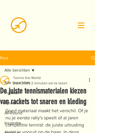
Post
Alle berichten
Tennis the World
Alle berichten
2 jun 2025
2 minuten om te lezen
De juiste tennismaterialen kiezen
Populair
van rackets tot snaren en kleding
Fysiek
Goed materiaal maakt het verschil. Of je 
All-Round
nu je eerste rally's speelt of al jaren 
Inspiratie
competitie tennist: de juiste uitrusting 
helpt je vooruit op de baan. In deze 