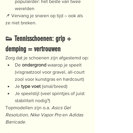
populairder: het beste van twee 
werelden
📌 Vervang je snaren op tijd – ook als 
ze niet breken.
👟 Tennisschoenen: grip + 
demping = vertrouwen
Zorg dat je schoenen zijn afgestemd op:
De 
ondergrond
 waarop je speelt 
(visgraatzool voor gravel, all-court 
zool voor kunstgras en hardcourt)
Je 
type voet
 (smal/breed)
Je speelstijl (veel sprintjes of juist 
stabiliteit nodig?)
Topmodellen zijn o.a. 
Asics Gel 
Resolution
, 
Nike Vapor Pro
 en 
Adidas 
Barricade
.