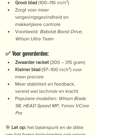
Groot blad
 (100–110 inch²)
Zorgt voor meer 
vergevingsgezindheid en 
makkelijkere controle
Voorbeeld: 
Babolat Boost Drive
, 
Wilson Ultra Team
✅ Voor gevorderden:
Zwaarder racket
 (300 – 315 gram)
Kleiner blad
 (97–100 inch²) voor 
meer precisie
Meer stabiliteit en feedback, 
vereist wel techniek en kracht
Populaire modellen: 
Wilson Blade 
98
, 
HEAD Speed MP
, 
Yonex VCore 
Pro
🎯 
Let op:
 het balanspunt en de dikte 
van het frame beïnvloeden ook power 