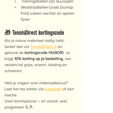
Trainingsballen
 zijn duurzaam
Wedstrijdballen
 (zoals Dunlop 
Fort) voelen zachter en spelen 
fijner
🎁 TennisDirect kortingscode
Als je nieuw materiaal nodig hebt, 
bestel dan via 
TennisDirect.nl
 en 
gebruik de 
kortingscode HUGO10
. 
Je 
krijgt 
10% korting op je bestelling
, van 
rackets tot grips, snaren, kleding en 
schoenen.
Heb je vragen over materiaalkeuze? 
Laat het me weten via 
Instagram
 of een 
reactie.
Veel tennisplezier – en vooral: veel 
progressie! 💪🎾