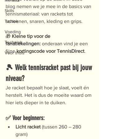
Mentaal
blog nemen we je mee in de basics van 
Skills
tennismateriaal: van rackets tot 
Tactiek
schoenen, snaren, kleding en grips.
Voeding
🎁 
Kleine tip voor de 
Techniek
fanatiekelingen:
 onderaan vind je een 
fijne 
kortingscode voor TennisDirect
.
Voor thuis
🎾 Welk tennisracket past bij jouw 
niveau?
Je racket bepaalt hoe je slaat, voelt én 
herstelt. Het is dus de moeite waard om 
hier iets dieper in te duiken.
✅ Voor beginners:
Licht racket
 (tussen 260 – 280 
gram)