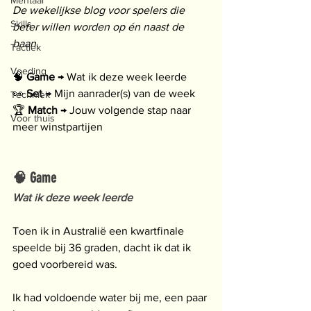
Mentaal
De wekelijkse blog voor spelers die 
Skills
beter willen worden op én naast de 
baan.
Tactiek
Voeding
🧠
 Game
 → Wat ik deze week leerde
👀
 Set
 → Mijn aanrader(s) van de week
Techniek
🏆 
Match
 → Jouw volgende stap naar 
Voor thuis
meer winstpartijen
🧠 Game
Wat ik deze week leerde
Toen ik in Australië een kwartfinale 
speelde bij 36 graden, dacht ik dat ik 
goed voorbereid was.
Ik had voldoende water bij me, een paar 