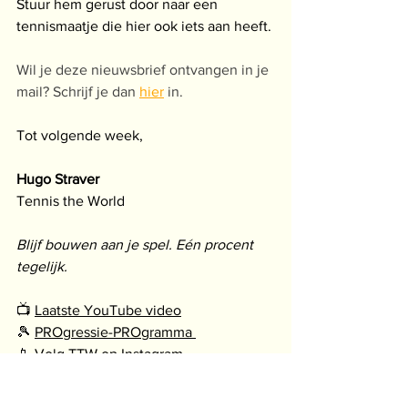
Stuur hem gerust door naar een 
tennismaatje die hier ook iets aan heeft.
Wil je deze nieuwsbrief ontvangen in je 
mail? Schrijf je dan 
hier
 in.
Tot volgende week,
Hugo Straver
Tennis the World
Blijf bouwen aan je spel. Eén procent 
tegelijk.
📺 
Laatste YouTube video
🎾 
PROgressie-PROgramma 
📱 
Volg TTW op Instagram 
🎧 
Podcast
Fysiek