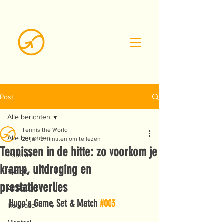
Post
Alle berichten
Tennis the World
Alle berichten
23 jun
3 minuten om te lezen
Tennissen in de hitte: zo voorkom je
Populair
kramp, uitdroging en
Fysiek
prestatieverlies
All-Round
Hugo's Game, Set & Match 
#003
Inspiratie