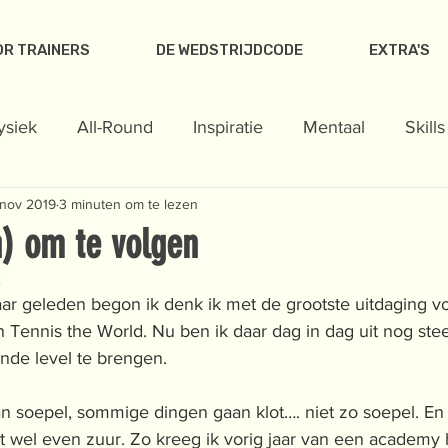
R TRAINERS
DE WEDSTRIJDCODE
EXTRA'S
ysiek
All-Round
Inspiratie
Mentaal
Skills
 nov 2019
3 minuten om te lezen
oor thuis
n) om te volgen
2
ar geleden begon ik denk ik met de grootste uitdaging voo
an Tennis the World. Nu ben ik daar dag in dag uit nog st
nde level te brengen. 
soepel, sommige dingen gaan klot…. niet zo soepel. En da
 wel even zuur. Zo kreeg ik vorig jaar van een academy h