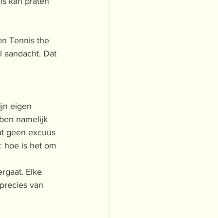
ls kan praten 
en Tennis the 
el aandacht. Dat 
jn eigen 
ben namelijk 
dat geen excuus 
: hoe is het om 
rgaat. Elke 
 precies van 