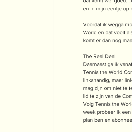
dat komt wel goed. De
en in mijn eentje op r
Voordat ik wegga moet
World en dat voelt als
komt er dan nog maar
The Real Deal
Daarnaast ga ik vana
Tennis the World Com
linkshandig, maar lin
mag zijn om niet te t
lid te zijn van de Co
Volg Tennis the Worl
week probeer ik een v
plan ben en abonneer 