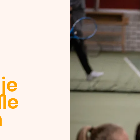
je
lle
n