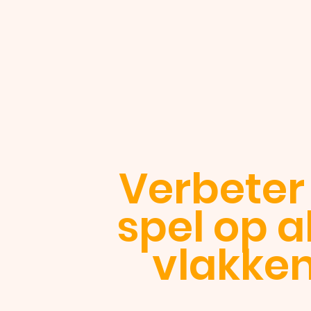
Verbeter 
spel op a
vlakke