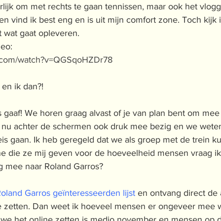
rlijk om met rechts te gaan tennissen, maar ook het vlogg
n vind ik best eng en is uit mijn comfort zone. Toch kijk i
t wat gaat opleveren.
deo:
e.com/watch?v=QGSqoHZDr78
en ik dan?!
s gaaf! We horen graag alvast of je van plan bent om mee
k nu achter de schermen ook druk mee bezig en we wete
is gaan. Ik heb geregeld dat we als groep met de trein k
 die ze mij geven voor de hoeveelheid mensen vraag ik 
ag mee naar Roland Garros?
 Roland Garros geïnteresseerden lijst
 en ontvang direct de
 zetten. Dan weet ik hoeveel mensen er ongeveer mee wi
we het online zetten is medio november en mensen op de