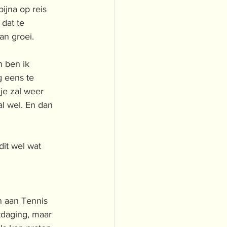
ijna op reis 
dat te 
an groei. 
n ben ik 
g eens te 
je zal weer 
al wel. En dan 
dit wel wat 
n aan Tennis 
tdaging, maar 