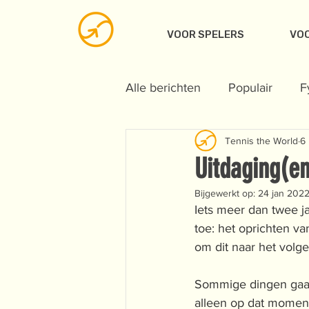
VOOR SPELERS
VOO
Alle berichten
Populair
F
Tennis the World
6
Voeding
Techniek
V
Uitdaging(e
Bijgewerkt op:
24 jan 202
Iets meer dan twee ja
toe: het oprichten v
om dit naar het volge
Sommige dingen gaan 
alleen op dat moment