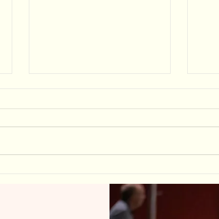
Meer spin en power in tennis: zo sla je
3 tips
rallyballen met veel meer kwaliteit
tennis