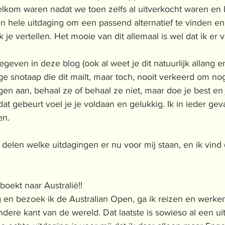
lkom waren nadat we toen zelfs al uitverkocht waren en b
n hele uitdaging om een passend alternatief te vinden en 
je vertellen. Het mooie van dit allemaal is wel dat ik er v
egeven in deze blog (ook al weet je dit natuurlijk allang e
e snotaap die dit mailt, maar toch, nooit verkeerd om no
ngen aan, behaal ze of behaal ze niet, maar doe je best en 
dat gebeurt voel je je voldaan en gelukkig. Ik in ieder gev
en. 
 delen welke uitdagingen er nu voor mij staan, en ik vind 
boekt naar Australië!! 
eg en bezoek ik de Australian Open, ga ik reizen en werke
dere kant van de wereld. Dat laatste is sowieso al een ui