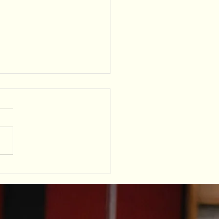
 om je ritme te verbeteren als
ser