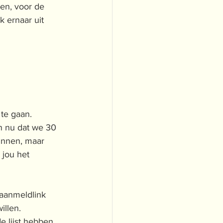
en, voor de 
k ernaar uit 
 te gaan.
n nu dat we 30 
unnen, maar 
jou het 
 aanmeldlink 
llen. 
 lijst hebben 