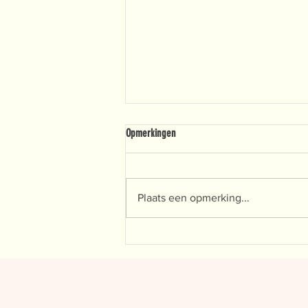
Opmerkingen
Plaats een opmerking...
Sneller beter worden in tennis? Zo helpt
feedback je vooruit