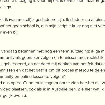
 echte uitdaging is voor mij dat ik daar alleen maar Enge
eis ga. 
 ik (van mezelf) afgestudeerd zijn. Ik studeer nu af binn
of het geen school is, dus mijn scriptie krijgt nog niet ve
 even bij.
f vandaag beginnen met nóg een tennisuitdaging: ik ga mi
munity als gebruiker volgen en tennissen met rechts! Ik 
ks geblesseerd, en dat deed mij denken aan het feit dat 
ennissen en dat het gaaf is om dit proces met jou te delen
mmunity en online lessen te volgen?
d dus op YouTube en Instagram om te zien hoe het mij ve
ideo plaatsen, ook als ik in Australië ben. Zie hier wat ik
gelijk even :). 