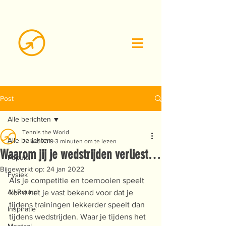
Post
Alle berichten
Tennis the World
Alle berichten
24 okt 2019
3 minuten om te lezen
Waarom jij je wedstrijden verliest…
Populair
Bijgewerkt op:
24 jan 2022
Fysiek
Als je competitie en toernooien speelt 
All-Round
komt het je vast bekend voor dat je 
tijdens trainingen lekkerder speelt dan 
Inspiratie
tijdens wedstrijden. Waar je tijdens het 