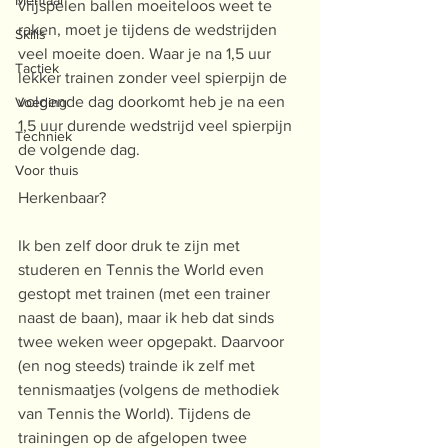
Mentaal
vrijspelen ballen moeiteloos weet te 
raken, moet je tijdens de wedstrijden 
Skills
veel moeite doen. Waar je na 1,5 uur 
Tactiek
lekker trainen zonder veel spierpijn de 
volgende dag doorkomt heb je na een 
Voeding
1,5 uur durende wedstrijd veel spierpijn 
Techniek
de volgende dag.
Voor thuis
Herkenbaar?
Ik ben zelf door druk te zijn met 
studeren en Tennis the World even 
gestopt met trainen (met een trainer 
naast de baan), maar ik heb dat sinds 
twee weken weer opgepakt. Daarvoor 
(en nog steeds) trainde ik zelf met 
tennismaatjes (volgens de methodiek 
van Tennis the World). Tijdens de 
trainingen op de afgelopen twee 